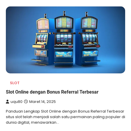
SLOT
Slot Online dengan Bonus Referral Terbesar
uqu80
Maret 14, 2025
Panduan Lengkap Slot Online dengan Bonus Referral Terbesar
situs slot telah menjadi salah satu permainan paling populer di
dunia digital, menawarkan…