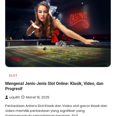
SLOT
Mengenal Jenis-Jenis Slot Online: Klasik, Video, dan
Progresif
uqu80
Maret 19, 2025
Perbedaan Antara Slot Klasik dan Video slot gacor klasik dan
video memiliki perbedaan yang signifikan yang
mempengaruhi pengalaman bermain. Slot…