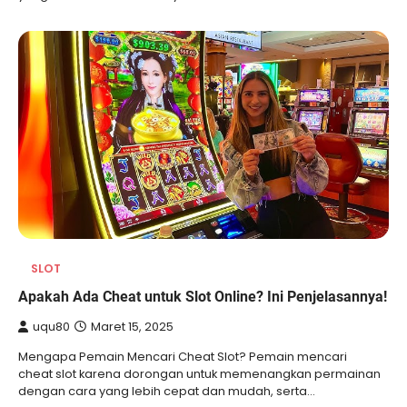
SLOT
Apakah Ada Cheat untuk Slot Online? Ini Penjelasannya!
uqu80
Maret 15, 2025
Mengapa Pemain Mencari Cheat Slot? Pemain mencari
cheat slot karena dorongan untuk memenangkan permainan
dengan cara yang lebih cepat dan mudah, serta…