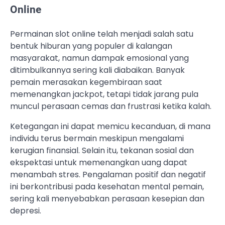
Online
Permainan slot online telah menjadi salah satu
bentuk hiburan yang populer di kalangan
masyarakat, namun dampak emosional yang
ditimbulkannya sering kali diabaikan. Banyak
pemain merasakan kegembiraan saat
memenangkan jackpot, tetapi tidak jarang pula
muncul perasaan cemas dan frustrasi ketika kalah.
Ketegangan ini dapat memicu kecanduan, di mana
individu terus bermain meskipun mengalami
kerugian finansial. Selain itu, tekanan sosial dan
ekspektasi untuk memenangkan uang dapat
menambah stres. Pengalaman positif dan negatif
ini berkontribusi pada kesehatan mental pemain,
sering kali menyebabkan perasaan kesepian dan
depresi.