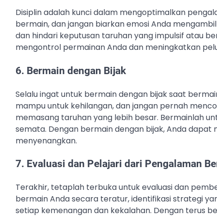
Disiplin adalah kunci dalam mengoptimalkan pengala
bermain, dan jangan biarkan emosi Anda mengambil 
dan hindari keputusan taruhan yang impulsif atau be
mengontrol permainan Anda dan meningkatkan pel
6. Bermain dengan Bijak
Selalu ingat untuk bermain dengan bijak saat bermai
mampu untuk kehilangan, dan jangan pernah menco
memasang taruhan yang lebih besar. Bermainlah un
semata. Dengan bermain dengan bijak, Anda dapat 
menyenangkan.
7. Evaluasi dan Pelajari dari Pengalaman B
Terakhir, tetaplah terbuka untuk evaluasi dan pembe
bermain Anda secara teratur, identifikasi strategi ya
setiap kemenangan dan kekalahan. Dengan terus be