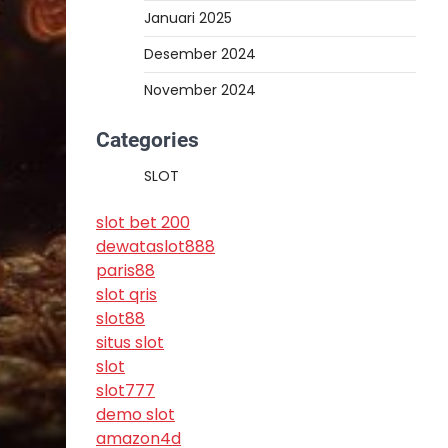
Januari 2025
Desember 2024
November 2024
Categories
SLOT
slot bet 200
dewataslot888
paris88
slot qris
slot88
situs slot
slot
slot777
demo slot
amazon4d