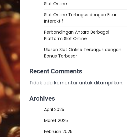
Slot Online
Slot Online Terbagus dengan Fitur
Interaktif
Perbandingan Antara Berbagai
Platform Slot Online
Ulasan Slot Online Terbagus dengan
Bonus Terbesar
Recent Comments
Tidak ada komentar untuk ditampilkan.
Archives
April 2025
Maret 2025
Februari 2025