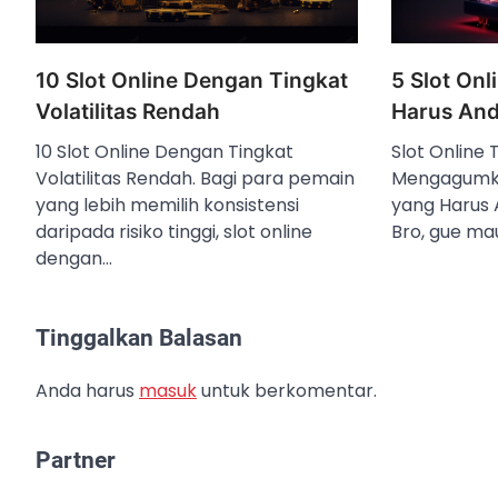
10 Slot Online Dengan Tingkat
5 Slot Onl
Volatilitas Rendah
Harus And
10 Slot Online Dengan Tingkat
Slot Online
Volatilitas Rendah. Bagi para pemain
Mengagumkan
yang lebih memilih konsistensi
yang Harus 
daripada risiko tinggi, slot online
Bro, gue mau
dengan…
Tinggalkan Balasan
Anda harus
masuk
untuk berkomentar.
Partner