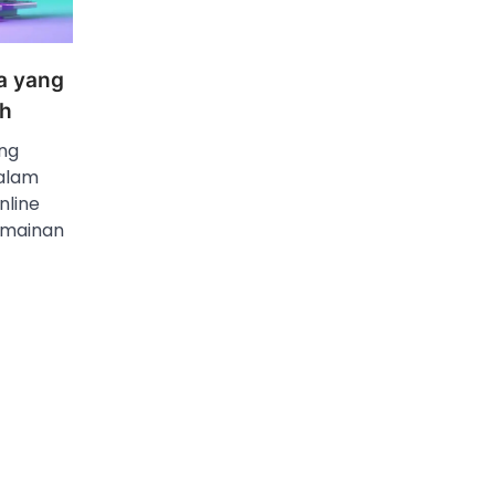
a yang
h
ng
alam
nline
rmainan