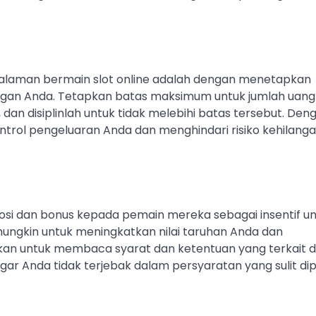
alaman bermain slot online adalah dengan menetapkan
ngan Anda. Tetapkan batas maksimum untuk jumlah uang
dan disiplinlah untuk tidak melebihi batas tersebut. Den
ol pengeluaran Anda dan menghindari risiko kehilanga
osi dan bonus kepada pemain mereka sebagai insentif u
mungkin untuk meningkatkan nilai taruhan Anda dan
an untuk membaca syarat dan ketentuan yang terkait 
r Anda tidak terjebak dalam persyaratan yang sulit dip