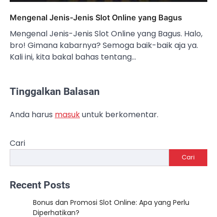
Mengenal Jenis-Jenis Slot Online yang Bagus
Mengenal Jenis-Jenis Slot Online yang Bagus. Halo,
bro! Gimana kabarnya? Semoga baik-baik aja ya.
Kali ini, kita bakal bahas tentang…
Tinggalkan Balasan
Anda harus
masuk
untuk berkomentar.
Cari
Cari
Recent Posts
Bonus dan Promosi Slot Online: Apa yang Perlu
Diperhatikan?