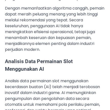
Dengan memanfaatkan algoritma canggih, pemain
dapat meraih peluang menang yang lebih tinggi
melalui rekomendasi yang tepat. Secara
keseluruhan, penggunaan AI tidak hanya
meningkatkan efisiensi operasional, tetapi juga
menambah keseruan dan kepuasan pemain,
menjadikannya elemen penting dalam industri
perjudian modern.
Analisis Data Permainan Slot
Menggunakan AI
Analisis data permainan slot menggunakan
kecerdasan buatan (AI) telah menjadi terobosan
inovatif dalam industri game. AI memungkinkan
pengumpulan dan pengolahan data secara
otomatis untuk memahami pola perilaku pemain,