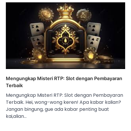
Mengungkap Misteri RTP: Slot dengan Pembayaran
Terbaik
Mengungkap Misteri RTP: Slot dengan Pembayaran
Terbaik. Hei, wong-wong keren! Apa kabar kalian?
Jangan bingung, gue ada kabar penting buat
kai,alian…