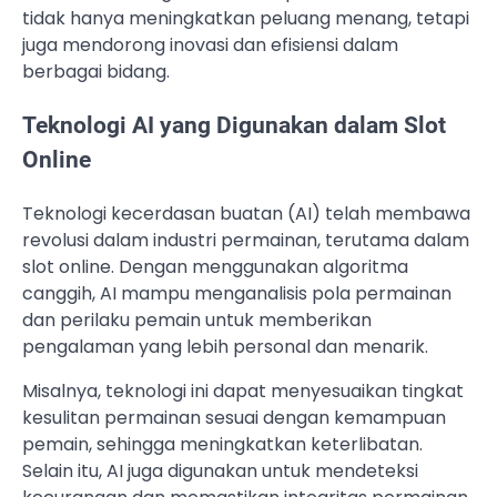
tidak hanya meningkatkan peluang menang, tetapi
juga mendorong inovasi dan efisiensi dalam
berbagai bidang.
Teknologi AI yang Digunakan dalam Slot
Online
Teknologi kecerdasan buatan (AI) telah membawa
revolusi dalam industri permainan, terutama dalam
slot online. Dengan menggunakan algoritma
canggih, AI mampu menganalisis pola permainan
dan perilaku pemain untuk memberikan
pengalaman yang lebih personal dan menarik.
Misalnya, teknologi ini dapat menyesuaikan tingkat
kesulitan permainan sesuai dengan kemampuan
pemain, sehingga meningkatkan keterlibatan.
Selain itu, AI juga digunakan untuk mendeteksi