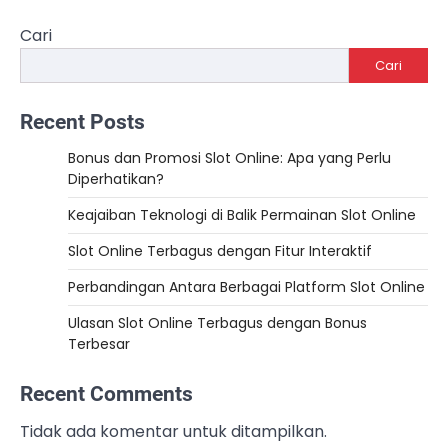
Cari
Cari
Recent Posts
Bonus dan Promosi Slot Online: Apa yang Perlu
Diperhatikan?
Keajaiban Teknologi di Balik Permainan Slot Online
Slot Online Terbagus dengan Fitur Interaktif
Perbandingan Antara Berbagai Platform Slot Online
Ulasan Slot Online Terbagus dengan Bonus
Terbesar
Recent Comments
Tidak ada komentar untuk ditampilkan.