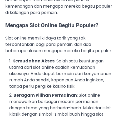
kemenangan dan mengapa mereka begitu populer
di kalangan para pemain.
Mengapa Slot Online Begitu Populer?
Slot online memiliki daya tarik yang tak
terbantahkan bagi para pemain, dan ada
beberapa alasan mengapa mereka begitu populer:
Kemudahan Akses
: Salah satu keuntungan
utama dari slot online adalah kemudahan
aksesnya. Anda dapat bermain dari kenyamanan
rumah Anda sendiri, kapan pun Anda inginkan,
tanpa perlu pergi ke kasino fisik.
Beragam Pilihan Permainan
: Slot online
menawarkan berbagai macam permainan
dengan tema yang berbeda-beda. Mulai dari slot
klasik dengan simbol-simbol buah hingga slot