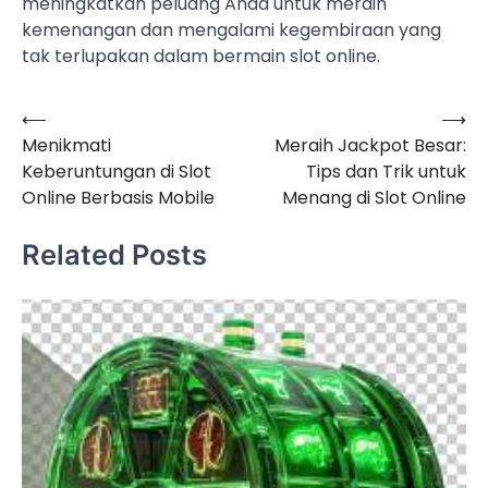
meningkatkan peluang Anda untuk meraih
kemenangan dan mengalami kegembiraan yang
tak terlupakan dalam bermain slot online.
⟵
⟶
Navigasi
Menikmati
Meraih Jackpot Besar:
pos
Keberuntungan di Slot
Tips dan Trik untuk
Online Berbasis Mobile
Menang di Slot Online
Related Posts