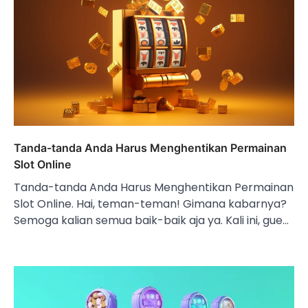
Tanda-tanda Anda Harus Menghentikan Permainan
Slot Online
Tanda-tanda Anda Harus Menghentikan Permainan
Slot Online. Hai, teman-teman! Gimana kabarnya?
Semoga kalian semua baik-baik aja ya. Kali ini, gue…