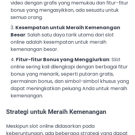
video dengan grafis yang memukau dan fitur-fitur
bonus yang mengasyikkan, ada sesuatu untuk
semua orang.
Kesempatan untuk Meraih Kemenangan
Besar
: Salah satu daya tarik utama dari slot
online adalah kesempatan untuk meraih
kemenangan besar.
Fitur-fitur Bonus yang Menggiurkan
: Slot
online sering kali dilengkapi dengan berbagai fitur
bonus yang menarik, seperti putaran gratis,
permainan bonus, dan simbol-simbol khusus yang
dapat meningkatkan peluang Anda untuk meraih
kemenangan.
Strategi untuk Meraih Kemenangan
Meskipun slot online didasarkan pada
keberuntungan, ada beberapa strategi yang dapat