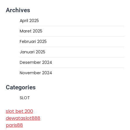
Archives
April 2025
Maret 2025
Februari 2025
Januari 2025
Desember 2024
November 2024
Categories
SLOT
slot bet 200
dewataslot888
paris88