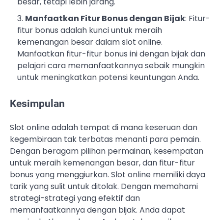
besar, tetapi lebih jarang.
Manfaatkan Fitur Bonus dengan Bijak
: Fitur-
fitur bonus adalah kunci untuk meraih
kemenangan besar dalam slot online.
Manfaatkan fitur-fitur bonus ini dengan bijak dan
pelajari cara memanfaatkannya sebaik mungkin
untuk meningkatkan potensi keuntungan Anda.
Kesimpulan
Slot online adalah tempat di mana keseruan dan
kegembiraan tak terbatas menanti para pemain.
Dengan beragam pilihan permainan, kesempatan
untuk meraih kemenangan besar, dan fitur-fitur
bonus yang menggiurkan. Slot online memiliki daya
tarik yang sulit untuk ditolak. Dengan memahami
strategi-strategi yang efektif dan
memanfaatkannya dengan bijak. Anda dapat