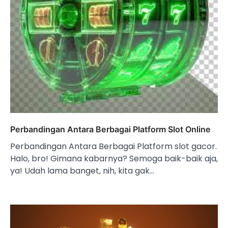
Perbandingan Antara Berbagai Platform Slot Online
Perbandingan Antara Berbagai Platform slot gacor.
Halo, bro! Gimana kabarnya? Semoga baik-baik aja,
ya! Udah lama banget, nih, kita gak…