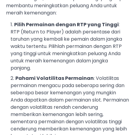
membantu meningkatkan peluang Anda untuk
meraih kemenangan:
Pilih Permainan dengan RTP yang Tinggi
:
RTP (Return to Player) adalah persentase dari
taruhan yang kembali ke pemain dalam jangka
waktu tertentu. Pilihlah permainan dengan RTP
yang tinggi untuk meningkatkan peluang Anda
untuk meraih kemenangan dalam jangka
panjang.
Pahami Volatilitas Permainan
: Volatilitas
permainan mengacu pada seberapa sering dan
seberapa besar kemenangan yang mungkin
Anda dapatkan dalam permainan slot. Permainan
dengan volatilitas rendah cenderung
memberikan kemenangan lebih sering,
sementara permainan dengan volatilitas tinggi
cenderung memberikan kemenangan yang lebih