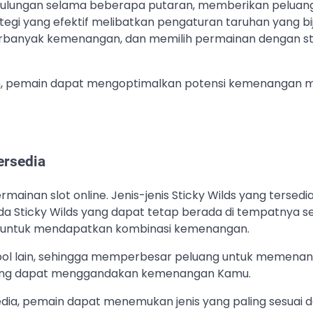
di gulungan selama beberapa putaran, memberikan peluan
gi yang efektif melibatkan pengaturan taruhan yang bi
rbanyak kemenangan, dan memilih permainan dengan st
 pemain dapat mengoptimalkan potensi kemenangan 
ersedia
rmainan slot online. Jenis-jenis Sticky Wilds yang tersedi
 Sticky Wilds yang dapat tetap berada di tempatnya s
g untuk mendapatkan kombinasi kemenangan.
mbol lain, sehingga memperbesar peluang untuk memena
lds yang dapat menggandakan kemenangan Kamu.
sedia, pemain dapat menemukan jenis yang paling sesuai 