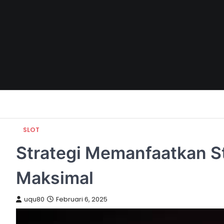
Skip
to
content
SLOT
Strategi Memanfaatkan S
Maksimal
uqu80
Februari 6, 2025