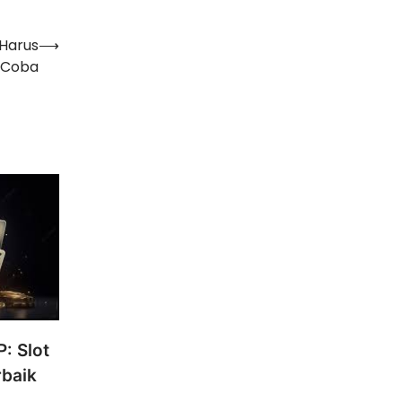
 Harus
⟶
 Coba
: Slot
baik