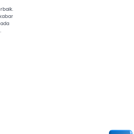
rbaik.
 kabar
 ada
…