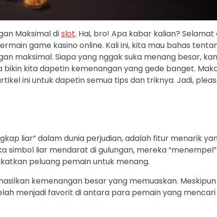
gan Maksimal di
slot
. Hai, bro! Apa kabar kalian? Selamat
bermain game kasino online. Kali ini, kita mau bahas tenta
gan maksimal. Siapa yang nggak suka menang besar, kan
bisa bikin kita dapetin kemenangan yang gede banget. Mak
tikel ini untuk dapetin semua tips dan triknya. Jadi, plea
gkap liar” dalam dunia perjudian, adalah fitur menarik ya
ka simbol liar mendarat di gulungan, mereka “menempel” d
gkatkan peluang pemain untuk menang.
nghasilkan kemenangan besar yang memuaskan. Meskipun 
 telah menjadi favorit di antara para pemain yang mencari