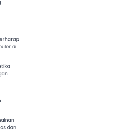
g
berharap
uler di
etika
gan
n
mainan
das dan