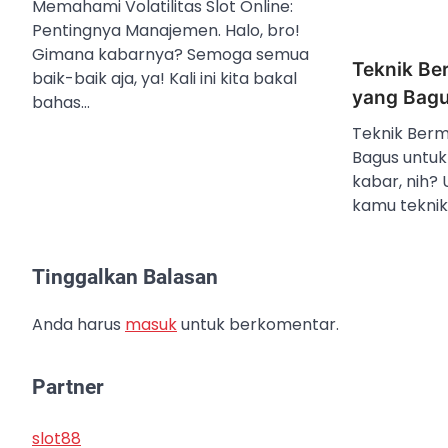
Memahami Volatilitas Slot Online:
Pentingnya Manajemen. Halo, bro!
Gimana kabarnya? Semoga semua
Teknik Ber
baik-baik aja, ya! Kali ini kita bakal
yang Bagu
bahas…
Teknik Berm
Bagus untuk
kabar, nih? 
kamu teknik
Tinggalkan Balasan
Anda harus
masuk
untuk berkomentar.
Partner
slot88