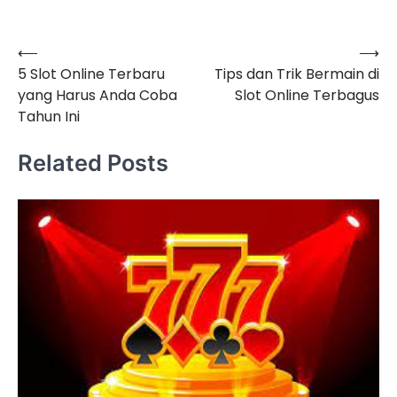
⟵
⟶
Navigasi
5 Slot Online Terbaru
Tips dan Trik Bermain di
pos
yang Harus Anda Coba
Slot Online Terbagus
Tahun Ini
Related Posts