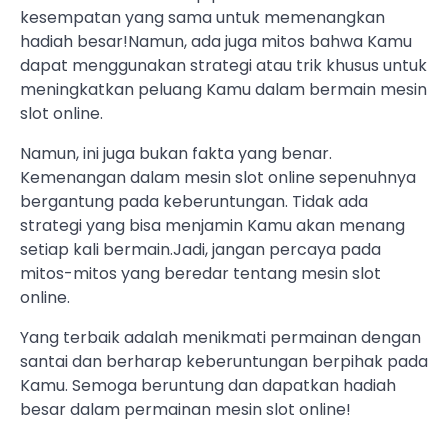
kesempatan yang sama untuk memenangkan
hadiah besar!Namun, ada juga mitos bahwa Kamu
dapat menggunakan strategi atau trik khusus untuk
meningkatkan peluang Kamu dalam bermain mesin
slot online.
Namun, ini juga bukan fakta yang benar.
Kemenangan dalam mesin slot online sepenuhnya
bergantung pada keberuntungan. Tidak ada
strategi yang bisa menjamin Kamu akan menang
setiap kali bermain.Jadi, jangan percaya pada
mitos-mitos yang beredar tentang mesin slot
online.
Yang terbaik adalah menikmati permainan dengan
santai dan berharap keberuntungan berpihak pada
Kamu. Semoga beruntung dan dapatkan hadiah
besar dalam permainan mesin slot online!