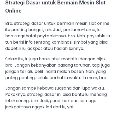
Strategi Dasar untuk Bermain Mesin Slot
Online
Bro, strategi dasar untuk bermain mesin slot online
itu penting banget, nih. Jadi, pertama-tama, lu
harus ngehafal paytable-nya, bro. Nah, paytable itu
tuh berisi info tentang kombinasi simbol yang bisa
dapetin lu jackpot atau hadiah lainnya.
Selain itu, lu juga harus atur modal lu dengan bijak,
bro. Jangan kebanyakan pasang taruhan, tapi juga
jangan terlalu pelit, nanti malah bosen. Nah, yang
paling penting, selalu perhatiin waktu lu main, bro.
Jangan sampe kebawa suasana dan lupa waktu.
Pokoknya, strategi dasar ini bisa bantu lu menang
lebih sering, bro. Jadi, good luck dan semoga
jackpot-nya nggak lari dari lu, ya!