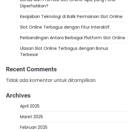
Diperhatikan?
Keajaiban Teknologi di Balik Permainan Slot Online
Slot Online Terbagus dengan Fitur Interaktif
Perbandingan Antara Berbagai Platform Slot Online
Ulasan Slot Online Terbagus dengan Bonus
Terbesar
Recent Comments
Tidak ada komentar untuk ditampilkan.
Archives
April 2025
Maret 2025
Februari 2025