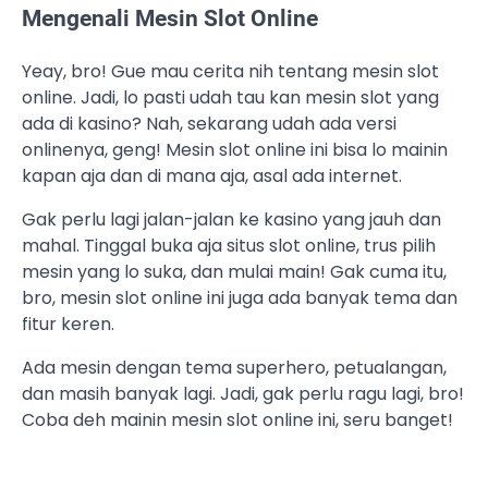
Mengenali Mesin Slot Online
Yeay, bro! Gue mau cerita nih tentang mesin slot
online. Jadi, lo pasti udah tau kan mesin slot yang
ada di kasino? Nah, sekarang udah ada versi
onlinenya, geng! Mesin slot online ini bisa lo mainin
kapan aja dan di mana aja, asal ada internet.
Gak perlu lagi jalan-jalan ke kasino yang jauh dan
mahal. Tinggal buka aja situs slot online, trus pilih
mesin yang lo suka, dan mulai main! Gak cuma itu,
bro, mesin slot online ini juga ada banyak tema dan
fitur keren.
Ada mesin dengan tema superhero, petualangan,
dan masih banyak lagi. Jadi, gak perlu ragu lagi, bro!
Coba deh mainin mesin slot online ini, seru banget!