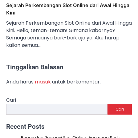
Sejarah Perkembangan Slot Online dari Awal Hingga
Kini
Sejarah Perkembangan Slot Online dari Awal Hingga
Kini. Hello, teman-teman! Gimana kabarnya?
Semoga semuanya baik-baik aja ya. Aku harap
kalian semua…
Tinggalkan Balasan
Anda harus
masuk
untuk berkomentar.
Cari
Cari
Recent Posts
Bonus dan Promosi Slot Online: Apa yang Perlu