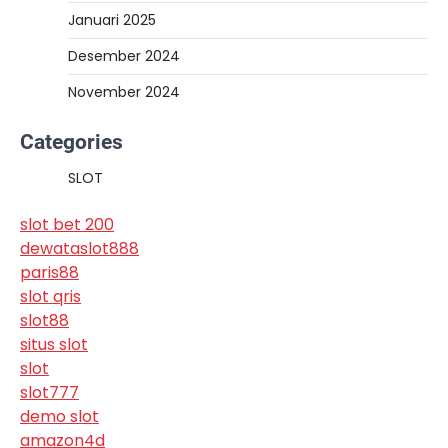
Januari 2025
Desember 2024
November 2024
Categories
SLOT
slot bet 200
dewataslot888
paris88
slot qris
slot88
situs slot
slot
slot777
demo slot
amazon4d