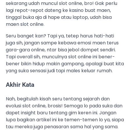
sekarang udah muncul slot online, bro! Gak perlu
lagi repot-repot dateng ke kasino buat maen,
tinggal buka aja di hape atau laptop, udah bisa
maen slot online.
Seru banget kan? Tapi ya, tetep harus hati-hati
juga sih, jangan sampe kebawa emosi maen terus
gara-gara online, ntar bisa jebol dompet sendiri.
Tapi overall sih, munculnya slot online ini bener-
bener bikin hidup makin gampang, apalagi buat kita
yang suka sensasi judi tapi males keluar rumah.
Akhir Kata
Nah, begitulah kisah seru tentang sejarah dan
evolusi slot online, brosis! Semoga lo pada suka dan
dapet insight baru tentang gim keren ini. Jangan
lupa bagikan artikel ini ke temen-temen lo ya, siapa
tau mereka juga penasaran sama hal yang sama.