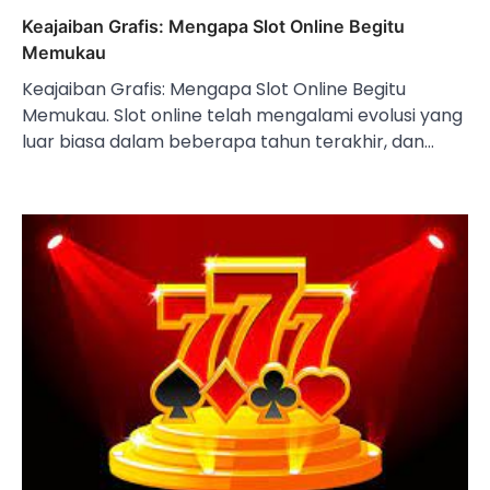
Keajaiban Grafis: Mengapa Slot Online Begitu
Memukau
Keajaiban Grafis: Mengapa Slot Online Begitu
Memukau. Slot online telah mengalami evolusi yang
luar biasa dalam beberapa tahun terakhir, dan…