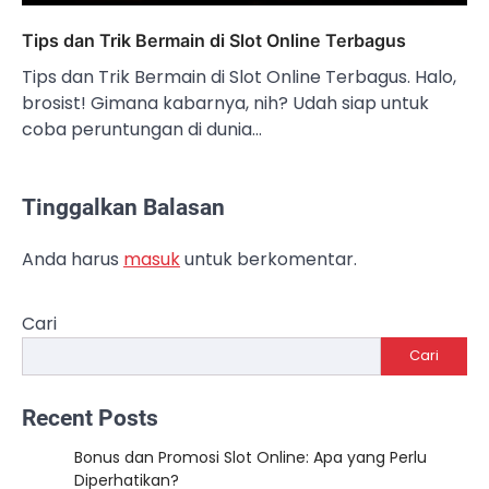
Tips dan Trik Bermain di Slot Online Terbagus
Tips dan Trik Bermain di Slot Online Terbagus. Halo,
brosist! Gimana kabarnya, nih? Udah siap untuk
coba peruntungan di dunia…
Tinggalkan Balasan
Anda harus
masuk
untuk berkomentar.
Cari
Cari
Recent Posts
Bonus dan Promosi Slot Online: Apa yang Perlu
Diperhatikan?