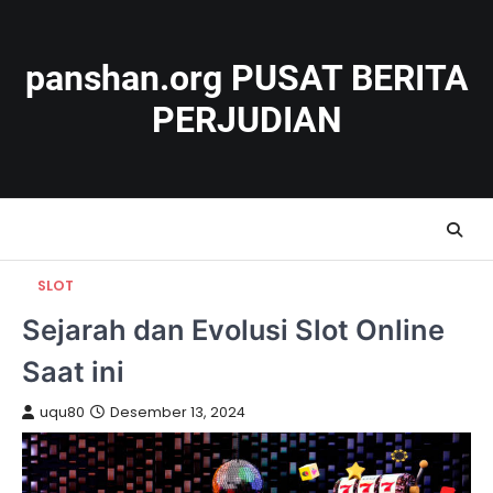
Skip
to
content
panshan.org PUSAT BERITA
PERJUDIAN
SLOT
Sejarah dan Evolusi Slot Online
Saat ini
uqu80
Desember 13, 2024