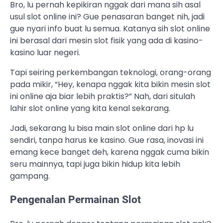
Bro, lu pernah kepikiran nggak dari mana sih asal
usul slot online ini? Gue penasaran banget nih, jadi
gue nyari info buat lu semua. Katanya sih slot online
ini berasal dari mesin slot fisik yang ada di kasino-
kasino luar negeri.
Tapi seiring perkembangan teknologi, orang-orang
pada mikir, “Hey, kenapa nggak kita bikin mesin slot
ini online aja biar lebih praktis?” Nah, dari situlah
lahir slot online yang kita kenal sekarang.
Jadi, sekarang lu bisa main slot online dari hp lu
sendiri, tanpa harus ke kasino. Gue rasa, inovasi ini
emang kece banget deh, karena nggak cuma bikin
seru mainnya, tapi juga bikin hidup kita lebih
gampang.
Pengenalan Permainan Slot