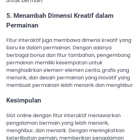
untuk bermain.
5. Menambah Dimensi Kreatif dalam
Permainan
Fitur interaktif juga membawa dimensi kreatif yang
baru ke dalam permainan. Dengan adanya
berbagai bonus dan fitur tambahan, pengembang
permainan memiliki kesempatan untuk
menghadirkan elemen-elemen cerita, grafis yang
menarik, dan desain permainan yang inovatif yang
membuat permainan lebih menarik dan menghibur.
Kesimpulan
Slot online dengan fitur interaktif menawarkan
pengalaman bermain yang lebih menarik,
menghibur, dan menarik. Dengan meningkatkan
keterlibatan pemain, memberikan pengalaman