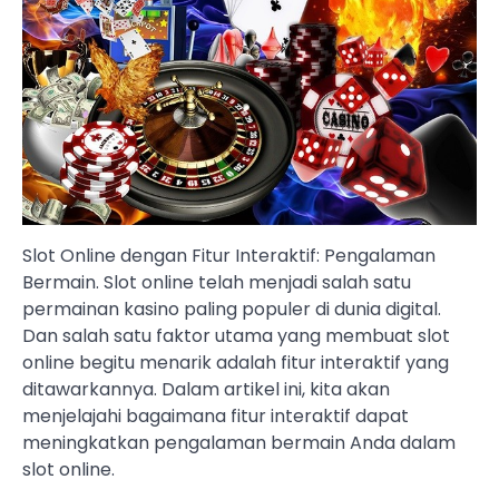
Slot Online dengan Fitur Interaktif: Pengalaman
Bermain. Slot online telah menjadi salah satu
permainan kasino paling populer di dunia digital.
Dan salah satu faktor utama yang membuat slot
online begitu menarik adalah fitur interaktif yang
ditawarkannya. Dalam artikel ini, kita akan
menjelajahi bagaimana fitur interaktif dapat
meningkatkan pengalaman bermain Anda dalam
slot online.