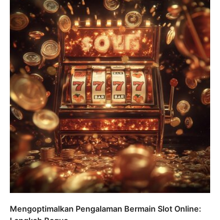
Mengoptimalkan Pengalaman Bermain Slot Online: