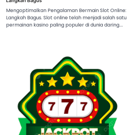
Langkah Bagus
Mengoptimalkan Pengalaman Bermain Slot Online:
Langkah Bagus. Slot online telah menjadi salah satu
permainan kasino paling populer di dunia daring.…